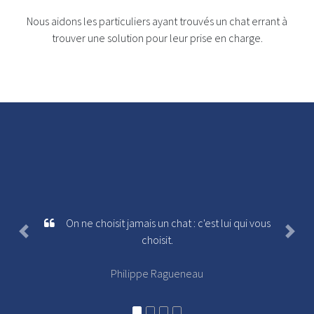
Nous aidons les particuliers ayant trouvés un chat errant à
trouver une solution pour leur prise en charge.
On ne choisit jamais un chat : c'est lui qui vous
Previous
Next
choisit.
Philippe Ragueneau